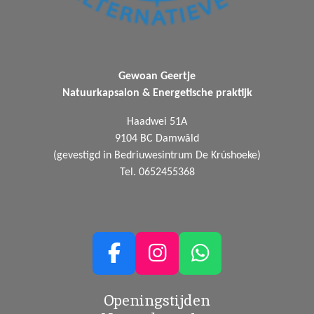
Gewoan Geertje
Natuurkapsalon & Energetische praktijk
Haadwei 51A
9104 BC Damwâld
(gevestigd in Bedriuwesintrum De Krúshoeke)
Tel. 0652455368
F
I
W
a
n
h
Openingstijden
c
s
a