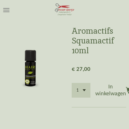
Ga
direct
naar
de
Aromactifs
hoofdinhoud
Squamactif
10ml
€ 27,00
In
winkelwagen