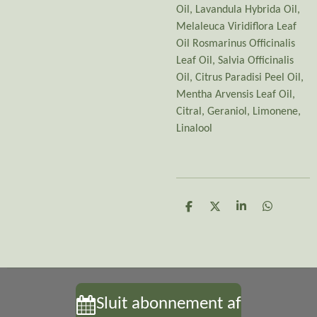
Oil, Lavandula Hybrida Oil,
Melaleuca Viridiflora Leaf
Oil Rosmarinus Officinalis
Leaf Oil, Salvia Officinalis
Oil, Citrus Paradisi Peel Oil,
Mentha Arvensis Leaf Oil,
Citral, Geraniol, Limonene,
Linalool
D
D
S
D
e
e
h
e
l
e
a
l
e
l
r
e
n
e
n
Sluit abonnement af