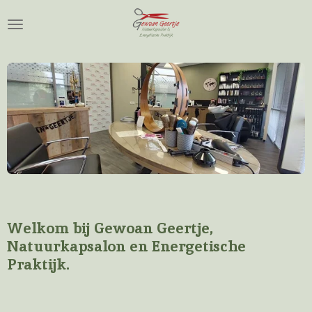
Ga
direct
naar
de
hoofdinhoud
Welkom bij Gewoan Geertje,
Natuurkapsalon en Energetische
Praktijk.