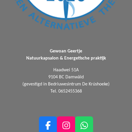
Gewoan Geertje
Natuurkapsalon & Energetische praktijk
Haadwei 51A
9104 BC Damwâld
(gevestigd in Bedriuwesintrum De Krúshoeke)
Tel. 0652455368
F
I
W