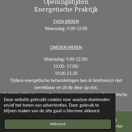
Openingstijden
Energetische Praktijk
EVEN WEKEN
Woensdag: 9.00-12.00
ONEVEN WEKEN
Woensdag: 9.00-12.00/
13.00- 17.00/
19.00-21.30
Tijdens energetische behandelingen ben ik telefonisch niet
bereikbaar en zit de deur op slot.
© 2021 - 2026 Gewoan Geertje, Natuurkapsalon en Energetische
Deze website gebruikt cookies voor analyse-doeleinden
Praktijk
en/of het tonen van advertenties. Door gebruik te
blijven maken van de site gaat u hiermee akkoord.
Akkoord
Telefoonnummer
Kaart
Facebook
WhatsApp