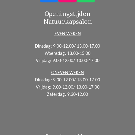
a
n
h
Openingstijden
c
s
a
Natuurkapsalon
e
t
t
b
a
s
EVEN WEKEN
o
g
A
Dinsdag: 9.00-12.00/ 13.00-17.00
o
r
p
Woensdag:
13.00-15.00
k
a
p
Vrijdag: 9.00-12.00/ 13.00-17.00
m
ONEVEN WEKEN
Dinsdag: 9.00-12.00/ 13.00-17.00
Vrijdag: 9.00-12.00/ 13.00-17.00
Zaterdag: 9.30-12.00