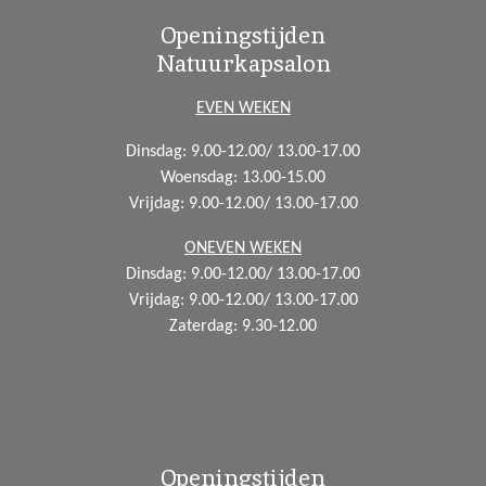
a
n
h
Openingstijden
c
s
a
Natuurkapsalon
e
t
t
b
a
s
EVEN WEKEN
o
g
A
Dinsdag: 9.00-12.00/ 13.00-17.00
o
r
p
Woensdag:
13.00-15.00
k
a
p
Vrijdag: 9.00-12.00/ 13.00-17.00
m
ONEVEN WEKEN
Dinsdag: 9.00-12.00/ 13.00-17.00
Vrijdag: 9.00-12.00/ 13.00-17.00
Zaterdag: 9.30-12.00
Openingstijden