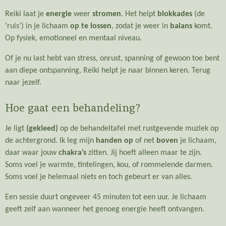
Reiki laat je
energie
weer
stromen
. Het helpt
blokkades
(de
‘ruis’) in je lichaam
op te lossen
, zodat je weer in
balans
komt.
Op fysiek, emotioneel en mentaal niveau.
Of je nu last hebt van stress, onrust, spanning of gewoon toe bent
aan diepe ontspanning, Reiki helpt je naar binnen keren. Terug
naar jezelf.
Hoe gaat een behandeling?
Je ligt
(gekleed)
op de behandeltafel met rustgevende muziek op
de achtergrond. Ik leg mijn
handen
op
of net
boven
je lichaam,
daar waar jouw
chakra’s
zitten. Jij hoeft alleen maar te zijn.
Soms voel je warmte, tintelingen, kou, of rommelende darmen.
Soms voel je helemaal niets en toch gebeurt er van alles.
Een sessie duurt ongeveer 45 minuten tot een uur. Je lichaam
geeft zelf aan wanneer het genoeg energie heeft ontvangen.