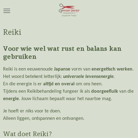
Ga
direct
naar
de
Reiki
hoofdinhoud
Voor wie wel wat rust en balans kan
gebruiken
Reiki is een eeuwenoude
Japanse
vorm van
energetisch werken
.
Het woord betekent letterlijk:
universele levensenergie
.
En die energie is er
altijd en overal
om ons heen.
Tijdens een Reikibehandeling fungeer ik als
doorgeefluik
van die
energie
. Jouw lichaam bepaalt waar het naartoe mag.
Je hoeft er niks voor te doen.
Alleen liggen, ontspannen en ontvangen.
Wat doet Reiki?