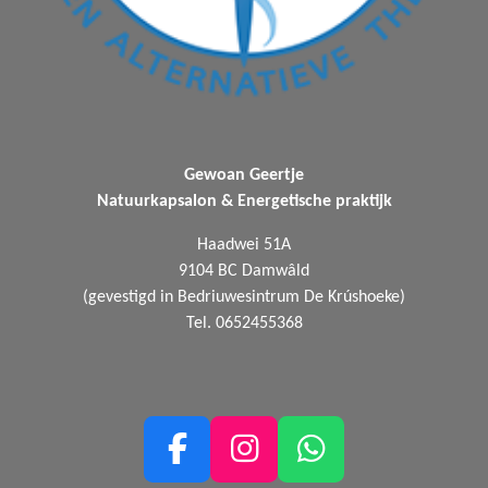
Gewoan Geertje
Natuurkapsalon & Energetische praktijk
Haadwei 51A
9104 BC Damwâld
(gevestigd in Bedriuwesintrum De Krúshoeke)
Tel. 0652455368
F
I
W