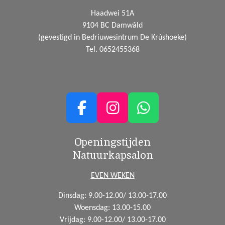
Haadwei 51A
9104 BC Damwâld
(gevestigd in Bedriuwesintrum De Krúshoeke)
Tel. 0652455368
F
I
W
a
n
h
Openingstijden
c
s
a
Natuurkapsalon
e
t
t
b
a
s
EVEN WEKEN
o
g
A
Dinsdag: 9.00-12.00/ 13.00-17.00
o
r
p
Woensdag:
13.00-15.00
k
a
p
Vrijdag: 9.00-12.00/ 13.00-17.00