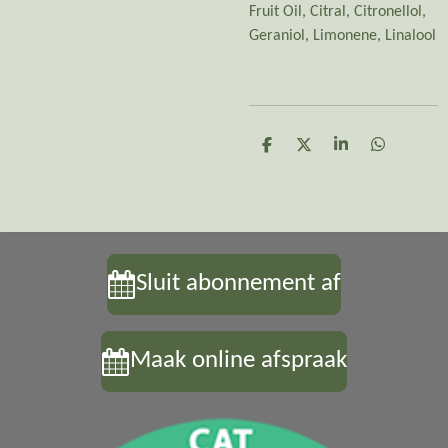
Fruit Oil, Citral, Citronellol,
Geraniol, Limonene, Linalool
D
D
S
D
e
e
h
e
l
e
a
l
e
l
r
e
n
e
n
Sluit abonnement af
Maak online afspraak