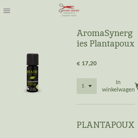
Ga
direct
naar
de
AromaSynerg
hoofdinhoud
ies Plantapoux
€ 17,20
In
winkelwagen
PLANTAPOUX