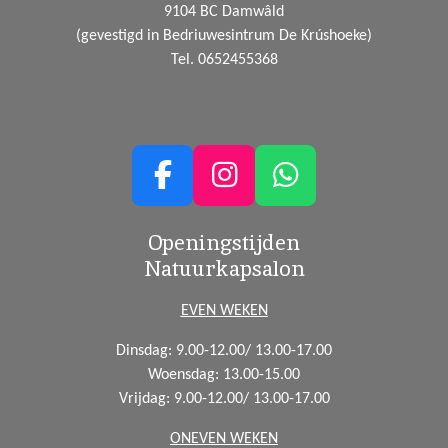
9104 BC Damwâld
(gevestigd in Bedriuwesintrum De Krúshoeke)
Tel. 0652455368
F
I
W
a
n
h
Openingstijden
c
s
a
Natuurkapsalon
e
t
t
b
a
s
EVEN WEKEN
o
g
A
Dinsdag: 9.00-12.00/ 13.00-17.00
o
r
p
Woensdag:
13.00-15.00
k
a
p
Vrijdag: 9.00-12.00/ 13.00-17.00
m
ONEVEN WEKEN