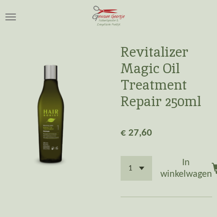
Ga
direct
naar
de
Revitalizer
hoofdinhoud
Magic Oil
Treatment
Repair 250ml
€ 27,60
In
winkelwagen